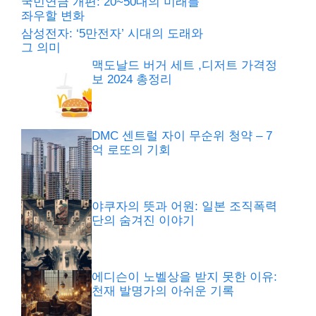
국민연금 개편: 20~50대의 미래를
좌우할 변화
삼성전자: ‘5만전자’ 시대의 도래와
그 의미
맥도날드 버거 세트 ,디저트 가격정
보 2024 총정리
DMC 센트럴 자이 무순위 청약 – 7
억 로또의 기회
야쿠자의 뜻과 어원: 일본 조직폭력
단의 숨겨진 이야기
에디슨이 노벨상을 받지 못한 이유:
천재 발명가의 아쉬운 기록