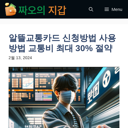
컨
Menu
텐
츠
로
건
알뜰교통카드 신청방법 사용
너
뛰
방법 교통비 최대 30% 절약
기
2월 13, 2024